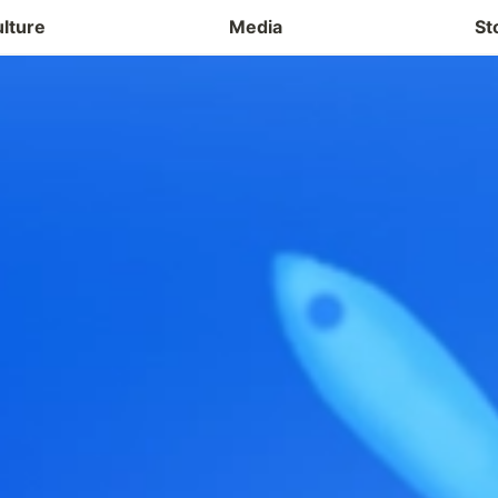
lture
Media
St