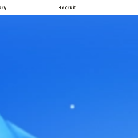
ory
Recruit